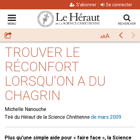
S'abonner
Se connecter
MENU
RECHERCHER
A
Partager
Précéda
Su
A
A
TROUVER LE
RÉCONFORT
LORSQU'ON A DU
CHAGRIN
Michelle Nanouche
Tiré du
Héraut de la Science Chrétienne
de mars 2009
Plus qu'une simple aide pour « faire face », la Science