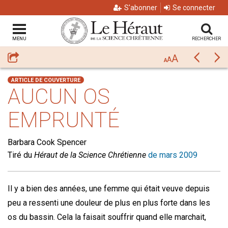
S'abonner
Se connecter
MENU
RECHERCHER
A
Partager
Précéda
Su
A
A
ARTICLE DE COUVERTURE
AUCUN OS
EMPRUNTÉ
Barbara Cook Spencer
Tiré du
Héraut de la Science Chrétienne
de mars 2009
Il y a bien des années, une femme qui était veuve depuis
peu a ressenti une douleur de plus en plus forte dans les
os du bassin. Cela la faisait souffrir quand elle marchait,