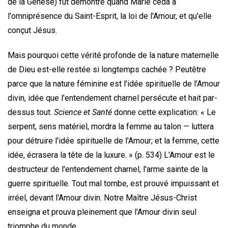
de la Genèse) fut démontré quand Marie céda à
l'omniprésence du Saint-Esprit, la loi de l'Amour, et qu'elle
conçut Jésus.
Mais pourquoi cette vérité profonde de la nature maternelle
de Dieu est-elle restée si longtemps cachée ? Peutêtre
parce que la nature féminine est l'idée spirituelle de l'Amour
divin, idée que l'entendement charnel persécute et hait par-
dessus tout.
Science et Santé
donne cette explication: « Le
serpent, sens matériel, mordra la femme au talon — luttera
pour détruire l'idée spirituelle de l'Amour; et la femme, cette
idée, écrasera la tête de la luxure. » (p. 534) L'Amour est le
destructeur de l'entendement charnel, l'arme sainte de la
guerre spirituelle. Tout mal tombe, est prouvé impuissant et
irréel, devant l'Amour divin. Notre Maître Jésus-Christ
enseigna et prouva pleinement que l'Amour divin seul
triomphe du monde.