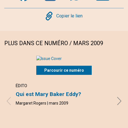
Copy
Copier le lien
PLUS DANS CE NUMÉRO / MARS 2009
Parcourir ce numéro
ÉDITO
LETT
Qui est Mary Baker Eddy?
vous
Margaret Rogers | mars 2009
avec l
mars 