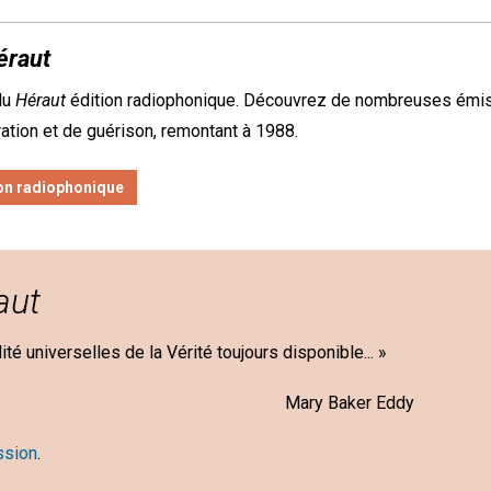
éraut
du
Héraut
édition radiophonique. Découvrez de nombreuses émi
ration et de guérison, remontant à 1988.
on radiophonique
aut
ilité universelles de la Vérité toujours disponible... »
aker Eddy
ssion
.