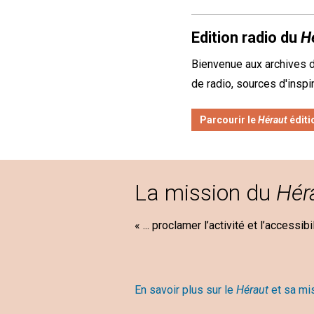
Edition radio du
H
Bienvenue aux archives 
de radio, sources d'inspi
Parcourir le
Héraut
éditi
La mission du
Hér
« ... proclamer l’activité et l’accessib
Mary B
En savoir plus sur le
Héraut
et sa mi