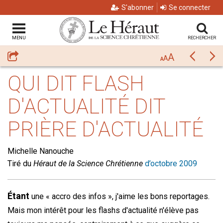
S'abonner
Se connecter
MENU
RECHERCHER
A
Partager
Précéda
Su
A
A
QUI DIT FLASH
D'ACTUALITÉ DIT
PRIÈRE D'ACTUALITÉ
Michelle Nanouche
Tiré du
Héraut de la Science Chrétienne
d’octobre 2009
Étant
une « accro des infos », j'aime les bons reportages.
Mais mon intérêt pour les flashs d'actualité n'élève pas