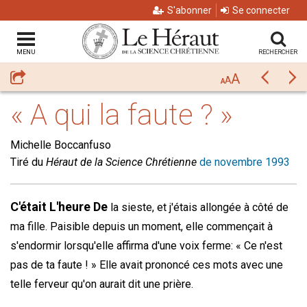
S'abonner
Se connecter
MENU
RECHERCHER
A
Partager
Précéda
Su
A
A
« A qui la faute ? »
Michelle Boccanfuso
Tiré du
Héraut de la Science Chrétienne
de novembre 1993
C'était L'heure De
la sieste, et j'étais allongée à côté de
ma fille. Paisible depuis un moment, elle commençait à
s'endormir lorsqu'elle affirma d'une voix ferme: « Ce n'est
pas de ta faute ! » Elle avait prononcé ces mots avec une
telle ferveur qu'on aurait dit une prière.