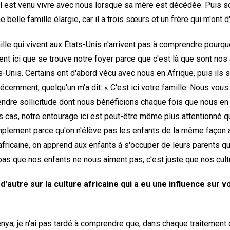
. Il est venu vivre avec nous lorsque sa mère est décédée. Puis 
 belle famille élargie, car il a trois sœurs et un frère qui m'ont 
e qui vivent aux États-Unis n'arrivent pas à comprendre pourqu
ent ici que se trouve notre foyer parce que c'est là que sont nos 
s-Unis. Certains ont d'abord vécu avec nous en Afrique, puis ils s
récemment, quelqu'un m'a dit: « C'est ici votre famille. Nous vo
endre sollicitude dont nous bénéficions chaque fois que nous en
s cas, notre entourage ici est peut-être même plus attentionné q
mplement parce qu'on n'élève pas les enfants de la même façon a
africaine, on apprend aux enfants à s'occuper de leurs parents q
pas que nos enfants ne nous aiment pas, c'est juste que nos cult
d'autre sur la culture africaine qui a eu une influence sur v
nya, je n'ai pas tardé à comprendre que, dans chaque traitement d