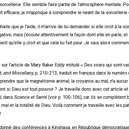
 sorcellerie. Elle semble faire partie de l'atmosphère mentale. Po
it efficace, je m'applique à comprendre le néant de la sorcelleri
te que je l'aide, il m'arrive de lui demander si elle croit à la sor
ative, mais j'écoute attentivement la façon dont elle en parle, et 
ent qu'elle y croit et que cela lui fait peur. Je sais alors comment 
sur l'article de Mary Baker Eddy intitulé « Des voies qui sont va
st, and Miscellany,
p. 210-213, traduit en français dans le numéro 
prendre que le magnétisme animal, la croyance au mal, n'a aucu
ent si Dieu est tout pouvoir ? Je travaille donc avec cet article e
l, dans
Science et Santé
(voir p. 100-106), car ils se complètent b
al et la totalité de Dieu. Voilà comment je travaille avec les pat
.
i donné des conférences à Kinshasa, en République démocratique