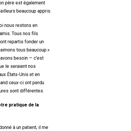
son père est également
d'ailleurs beaucoup appris.
oi nous restons en
amis. Tous nos fils
ont repartis fonder un
us aimons tous beaucoup.»
 avons besoin — c'est
ue le seraient nos
ux États-Unis et en
uand ceux-ci ont perdu
ures sont différentes.
otre pratique de la
onné à un patient, il me