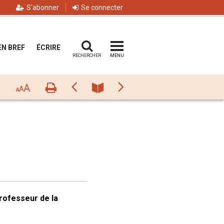
S'abonner
Se connecter
EN BREF
ÉCRIRE
RECHERCHER
MENU
A
Imprimer
Précédant
Numéro
Suivant
A
A
rofesseur de la