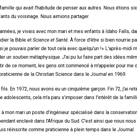
famille qui avait l'habitude de penser aux autres. Nous étions si
nfants du voisinage. Nous aimions partager.
nnées, je vivais avec mon mari et mes enfants à Idaho Falls, da
ier la Bible et
Science et Santé.
À force d'être si bien nourrie pa
 ! si je pouvais parler de tout cela avec quelqu'un !» L'après-mid
 un soutien métaphysique. J'ai pu lui faire part des idées mêm
partir de ce moment, les gens ont commencé à m'appeler pour me 
raticienne de la Christian Science dans le
Journal
en 1969.
fils. En 1972, nous avons eu un cinquième garçon. Fin 72, j'ai r
e adolescents, cela m'a paru s'imposer dans l'intérêt de la famill
t à mon mari un poste d'ingénieur spécialisé dans la conservation
pendant enclavé dans l'Afrique du Sud. C'est ainsi que nous no
suis réinscrite comme praticienne à plein temps dans le
Journal.