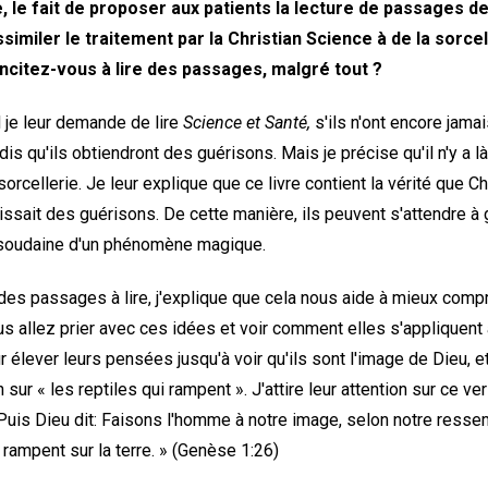
e, le fait de proposer aux patients la lecture de passages de
ssimiler le traitement par la Christian Science à de la sorc
incitez-vous à lire des passages, malgré tout ?
d je leur demande de lire
Science et Santé,
s'ils n'ont encore jamai
dis qu'ils obtiendront des guérisons. Mais je précise qu'il n'y a l
sorcellerie. Je leur explique que ce livre contient la vérité que 
lissait des guérisons. De cette manière, ils peuvent s'attendre à 
n soudaine d'un phénomène magique.
 des passages à lire, j'explique que cela nous aide à mieux co
us allez prier avec ces idées et voir comment elles s'appliquent
 élever leurs pensées jusqu'à voir qu'ils sont l'image de Dieu, et
sur « les reptiles qui rampent ». J'attire leur attention sur ce ve
 Puis Dieu dit: Faisons l'homme à notre image, selon notre resse
ui rampent sur la terre. » (Genèse 1:26)