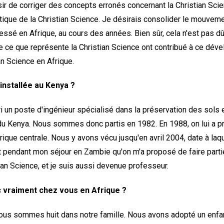
ir de corriger des concepts erronés concernant la Christian Sci
atique de la Christian Science. Je désirais consolider le mouvemen
ssé en Afrique, au cours des années. Bien sûr, cela n'est pas dû
de ce que représente la Christian Science ont contribué à ce dé
an Science en Afrique.
nstallée au Kenya ?
i un poste d'ingénieur spécialisé dans la préservation des sols e
du Kenya. Nous sommes donc partis en 1982. En 1988, on lui a p
rique centrale. Nous y avons vécu jusqu'en avril 2004, date à l
t pendant mon séjour en Zambie qu'on m'a proposé de faire part
ian Science, et je suis aussi devenue professeur.
 vraiment chez vous en Afrique ?
, nous sommes huit dans notre famille. Nous avons adopté un enfa