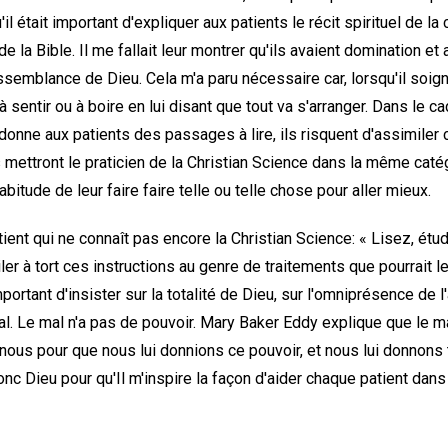
 était important d'expliquer aux patients le récit spirituel de la 
e la Bible. Il me fallait leur montrer qu'ils avaient domination et au
essemblance de Dieu. Cela m'a paru nécessaire car, lorsqu'il soig
sentir ou à boire en lui disant que tout va s'arranger. Dans le ca
n donne aux patients des passages à lire, ils risquent d'assimile
ls mettront le praticien de la Christian Science dans la même catég
abitude de leur faire faire telle ou telle chose pour aller mieux.
atient qui ne connaît pas encore la Christian Science: « Lisez, étu
ler à tort ces instructions au genre de traitements que pourrait l
mportant d'insister sur la totalité de Dieu, sur l'omniprésence de 
al. Le mal n'a pas de pouvoir. Mary Baker Eddy explique que le ma
à nous pour que nous lui donnions ce pouvoir, et nous lui donnons t
onc Dieu pour qu'Il m'inspire la façon d'aider chaque patient dans