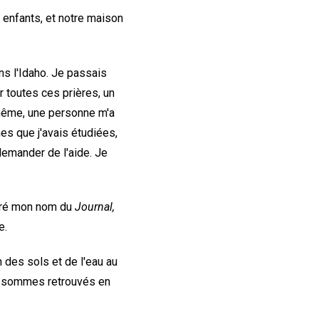
x enfants, et notre maison
ns l'Idaho. Je passais
r toutes ces prières, un
i même, une personne m'a
es que j'avais étudiées,
demander de l'aide. Je
etiré mon nom du
Journal,
e.
 des sols et de l'eau au
us sommes retrouvés en