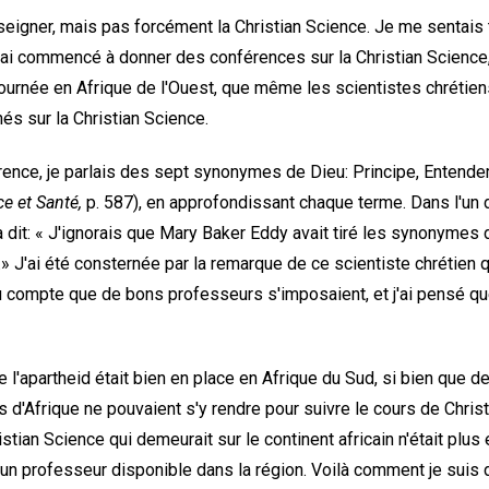
nseigner, mais pas forcément la Christian Science. Je me sentais
j'ai commencé à donner des conférences sur la Christian Science
tournée en Afrique de l'Ouest, que même les scientistes chrétien
s sur la Christian Science.
nce, je parlais des sept synonymes de Dieu: Principe, Entendem
e et Santé,
p. 587), en approfondissant chaque terme. Dans l'un 
 dit: « J'ignorais que Mary Baker Eddy avait tiré les synonymes d
s.» J'ai été consternée par la remarque de ce scientiste chrétien 
 compte que de bons professeurs s'imposaient, et j'ai pensé que
 l'apartheid était bien en place en Afrique du Sud, si bien que 
s d'Afrique ne pouvaient s'y rendre pour suivre le cours de Chri
istian Science qui demeurait sur le continent africain n'était pl
aucun professeur disponible dans la région. Voilà comment je sui