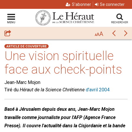
S'abonner
Se connecter
MENU
RECHERCHER
A
Partager
Précéda
Su
A
A
ARTICLE DE COUVERTURE
Une vision spirituelle
face aux check-points
Jean-Marc Mojon
Tiré du
Héraut de la Science Chrétienne
d’avril 2004
Basé à Jérusalem depuis deux ans, Jean-Marc Mojon
travaille comme journaliste pour l'AFP (Agence France
Presse). Il couvre l'actualité dans la Cisjordanie et la bande