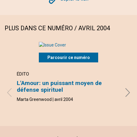
Copy
PLUS DANS CE NUMÉRO / AVRIL 2004
Parcourir ce numéro
ÉDITO
LETT
L'Amour: un puissant moyen de
VOU
défense spirituel
avec 
Dieudo
Marta Greenwood | avril 2004