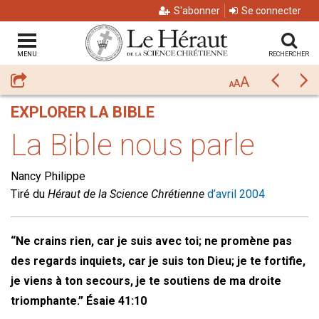
S'abonner
Se connecter
MENU
RECHERCHER
A
Partager
Précéda
Su
A
A
EXPLORER LA BIBLE
La Bible nous parle
Nancy Philippe
Tiré du
Héraut de la Science Chrétienne
d’avril 2004
“Ne crains rien, car je suis avec toi; ne promène pas
des regards inquiets, car je suis ton Dieu; je te fortifie,
je viens à ton secours, je te soutiens de ma droite
triomphante.” Ésaie 41:10