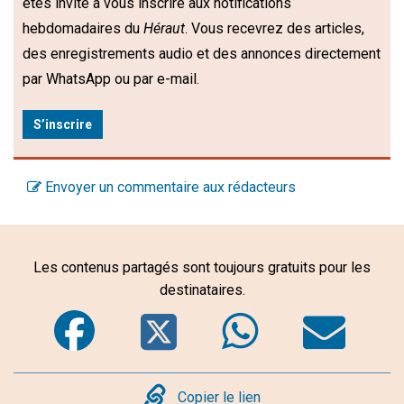
êtes invité à vous inscrire aux notifications
hebdomadaires du
Héraut
. Vous recevrez des articles,
des enregistrements audio et des annonces directement
par WhatsApp ou par e-mail.
S’inscrire
Envoyer un commentaire aux rédacteurs
Les contenus partagés sont toujours gratuits pour les
destinataires.
Facebook
Twitter
WhatsA
Em
Copy
Copier le lien