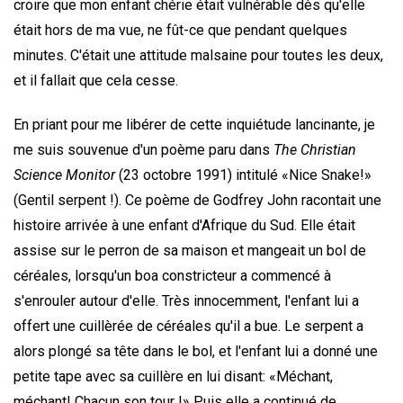
croire que mon enfant chérie était vulnérable dès qu'elle
était hors de ma vue, ne fût-ce que pendant quelques
minutes. C'était une attitude malsaine pour toutes les deux,
et il fallait que cela cesse.
En priant pour me libérer de cette inquiétude lancinante, je
me suis souvenue d'un poème paru dans
The Christian
Science Monitor
(23 octobre 1991) intitulé «Nice Snake!»
(Gentil serpent !). Ce poème de Godfrey John racontait une
histoire arrivée à une enfant d'Afrique du Sud. Elle était
assise sur le perron de sa maison et mangeait un bol de
céréales, lorsqu'un boa constricteur a commencé à
s'enrouler autour d'elle. Très innocemment, l'enfant lui a
offert une cuillèrée de céréales qu'il a bue. Le serpent a
alors plongé sa tête dans le bol, et l'enfant lui a donné une
petite tape avec sa cuillère en lui disant: «Méchant,
méchant! Chacun son tour !» Puis elle a continué de