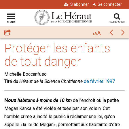
S'abonner
Se connecter
MENU
RECHERCHER
A
Partager
Précéda
Su
A
A
Protéger les enfants
de tout danger
Michelle Boccanfuso
Tiré du
Héraut de la Science Chrétienne
de février 1997
N
ous
habitons à moins de 10 km
de l'endroit où la petite
Megan Kanka a été violée et tuée par son voisin. Cet
horrible crime a incité le public à réclamer une loi, qu'on
appelle «la loi de Megan», permettant aux habitants d'être