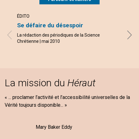
ÉDITO
LETT
Se défaire du désespoir
vous
La rédaction des périodiques de la Science
Auhtor
Chrétienne | mai 2010
N.A., 
La mission du
Héraut
« ... proclamer l’activité et l’accessibilité universelles de la
Vérité toujours disponible... »
Mary Baker Eddy