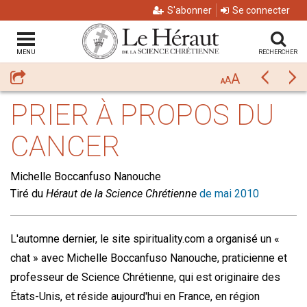
S'abonner
Se connecter
MENU
RECHERCHER
A
Partager
Précéda
Su
A
A
PRIER À PROPOS DU
CANCER
Michelle Boccanfuso Nanouche
Tiré du
Héraut de la Science Chrétienne
de mai 2010
L'automne dernier, le site spirituality.com a organisé un «
chat » avec
Michelle Boccanfuso Nanouche
, praticienne et
professeur de Science Chrétienne, qui est originaire des
États-Unis, et réside aujourd'hui en France, en région