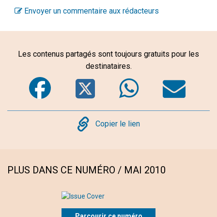
Envoyer un commentaire aux rédacteurs
Les contenus partagés sont toujours gratuits pour les
destinataires.
Facebook
Twitter
WhatsA
Em
Copy
Copier le lien
PLUS DANS CE NUMÉRO / MAI 2010
Parcourir ce numéro