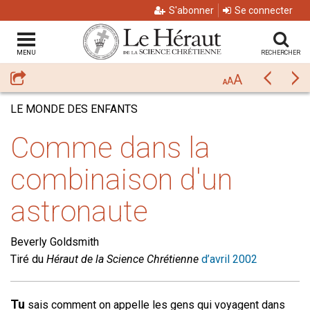
S'abonner
Se connecter
MENU
RECHERCHER
A
Partager
Précéda
Su
A
A
LE MONDE DES ENFANTS
Comme dans la
combinaison d'un
astronaute
Beverly Goldsmith
Tiré du
Héraut de la Science Chrétienne
d’avril 2002
Tu
sais comment on appelle les gens qui voyagent dans