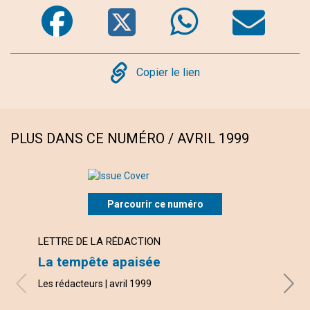
Facebook
Twitter
WhatsA
Em
Copy
Copier le lien
PLUS DANS CE NUMÉRO / AVRIL 1999
Parcourir ce numéro
LETTRE DE LA RÉDACTION
ARTI
La tempête apaisée
Élim
Les rédacteurs | avril 1999
Judith