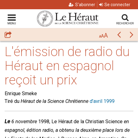
S'abonner
Se connecter
MENU
RECHERCHER
A
Partager
Précéda
Su
A
A
L'émission de radio du
Héraut en espagnol
reçoit un prix
Enrique Smeke
Tiré du
Héraut de la Science Chrétienne
d’avril 1999
Le
6 novembre
1998, Le Héraut de la Christian Science
en
espagnol, édition radio, a obtenu la deuxième place lors de