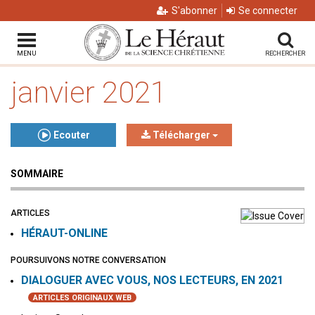
S'abonner
Se connecter
MENU
RECHERCHER
janvier 2021
Ecouter
Télécharger
SOMMAIRE
Click to play or pause the audio
Click to stop the audio
ARTICLES
HÉRAUT-ONLINE
POURSUIVONS NOTRE CONVERSATION
DIALOGUER AVEC VOUS, NOS LECTEURS, EN 2021
ARTICLES ORIGINAUX WEB