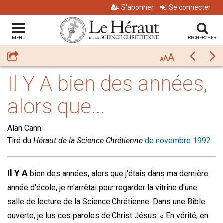
S'abonner
Se connecter
MENU
RECHERCHER
A
Partager
Précéda
Su
A
A
Il Y A bien des années,
alors que...
Alan Cann
Tiré du
Héraut de la Science Chrétienne
de novembre 1992
Il Y A
bien des années, alors que j'étais dans ma dernière
année d'école, je m'arrêtai pour regarder la vitrine d'une
salle de lecture de la Science Chrétienne. Dans une Bible
ouverte, je lus ces paroles de Christ Jésus: « En vérité, en