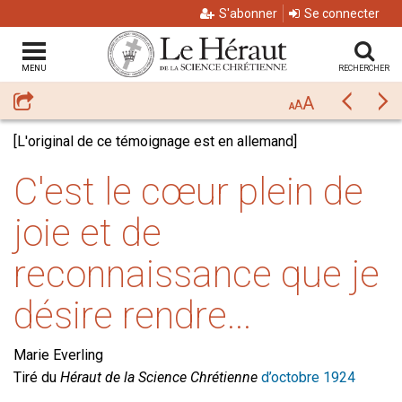
S'abonner
Se connecter
MENU
RECHERCHER
A
Partager
Précéda
Su
A
A
[L'original de ce témoignage est en allemand]
C'est le cœur plein de
joie et de
reconnaissance que je
désire rendre...
Marie Everling
Tiré du
Héraut de la Science Chrétienne
d’octobre 1924