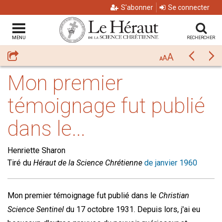
S'abonner
Se connecter
MENU
RECHERCHER
A
Partager
Précéda
Su
A
A
Mon premier
témoignage fut publié
dans le...
Henriette Sharon
Tiré du
Héraut de la Science Chrétienne
de janvier 1960
Mon premier témoignage fut publié dans le
Christian
Science Sentinel
du 17 octobre 1931. Depuis lors, j'ai eu