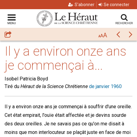
S'abonner
Se connecter
MENU
RECHERCHER
A
Partager
Précéda
Su
A
A
Il y a environ onze ans
je commençai à...
Isobel Patricia Boyd
Tiré du
Héraut de la Science Chrétienne
de janvier 1960
Il y a environ onze ans je commençai à souffrir d'une oreille.
Cet état empirait, l'ouïe était affectée et je devins sourde
des deux oreilles. Je ne savais pas ce qu'on me disait à
moins que mon interlocuteur se plaçât juste en face de moi