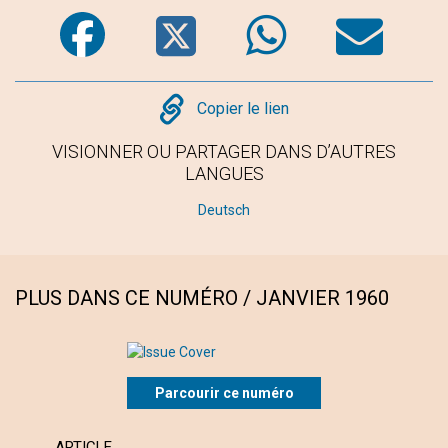
Facebook
Twitter
WhatsA
Em
Copy
Copier le lien
VISIONNER OU PARTAGER DANS D’AUTRES
LANGUES
Deutsch
PLUS DANS CE NUMÉRO / JANVIER 1960
Parcourir ce numéro
ARTICLE
ARTI