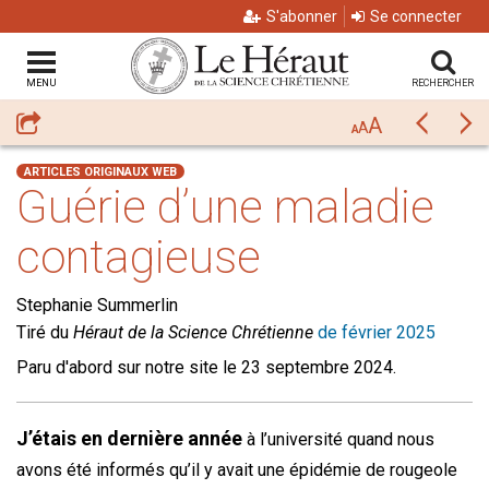
S'abonner
Se connecter
MENU
RECHERCHER
A
Partager
Précéda
Su
A
A
ARTICLES ORIGINAUX WEB
Guérie d’une maladie
contagieuse
Stephanie Summerlin
Tiré du
Héraut de la Science Chrétienne
de février 2025
Paru d'abord sur notre site le 23 septembre 2024.
J’étais en dernière année
à l’université quand nous
avons été informés qu’il y avait une épidémie de rougeole