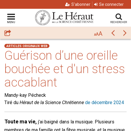
S'abonner
Se connecter
MENU
RECHERCHER
A
Partager
Précéda
Su
A
A
ARTICLES ORIGINAUX WEB
Guérison d’une oreille
bouchée et d'un stress
accablant
Mandy-kay Pécheck
Tiré du
Héraut de la Science Chrétienne
de décembre 2024
Toute ma vie,
j’ai baigné dans la musique. Plusieurs
membres de ma famille ont la fibre musicale, et la musique