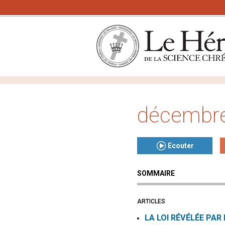
décembr
Ecouter
SOMMAIRE
Click to play or pause th
Click to stop the audio
ARTICLES
LA LOI RÉVÉLÉE PAR 