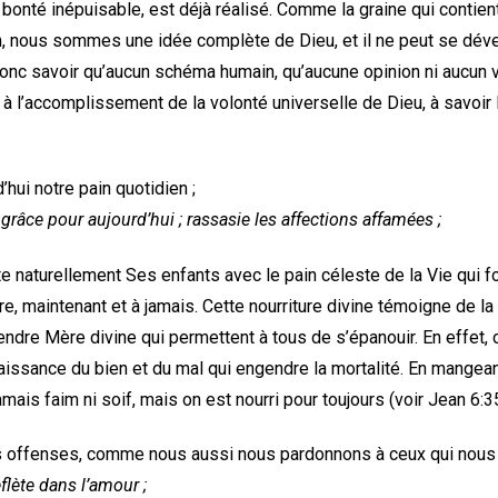
e bonté inépuisable, est déjà réalisé. Comme la graine qui contie
n, nous sommes une idée complète de Dieu, et il ne peut se dév
nc savoir qu’aucun schéma humain, qu’aucune opinion ni aucun 
à l’accomplissement de la volonté universelle de Dieu, à savoir 
hui notre pain quotidien ;
râce pour aujourd’hui ; rassasie les affections affamées ;
e naturellement Ses enfants avec le pain céleste de la Vie qui fo
re, maintenant et à jamais. Cette nourriture divine témoigne de l
ndre Mère divine qui permettent à tous de s’épanouir. En effet, c
nnaissance du bien et du mal qui engendre la mortalité. En mangea
amais faim ni soif, mais on est nourri pour toujours (voir Jean 6:35
 offenses, comme nous aussi nous pardonnons à ceux qui nous 
flète dans l’amour ;