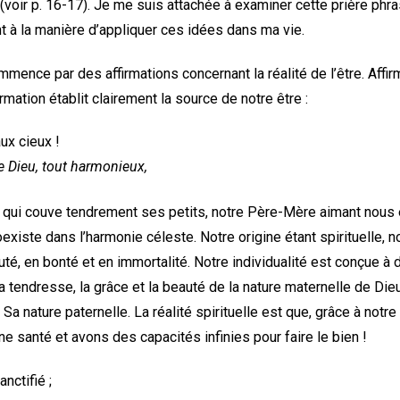
in (voir p. 16-17). Je me suis attachée à examiner cette prière phr
t à la manière d’appliquer ces idées dans ma vie.
ence par des affirmations concernant la réalité de l’être. Affirmer
irmation établit clairement la source de notre être :
ux cieux !
ieu, tout harmonieux,
ui couve tendrement ses petits, notre Père-Mère aimant nous
oexiste dans l’harmonie céleste. Notre origine étant spirituelle, n
é, en bonté et en immortalité. Notre individualité est conçue à 
la tendresse, la grâce et la beauté de la nature maternelle de Dieu,
de Sa nature paternelle. La réalité spirituelle est que, grâce à notr
 santé et avons des capacités infinies pour faire le bien !
nctifié ;