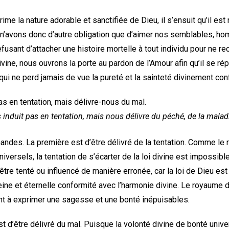
me la nature adorable et sanctifiée de Dieu, il s’ensuit qu’il est
 n’avons donc d’autre obligation que d’aimer nos semblables, h
refusant d’attacher une histoire mortelle à tout individu pour ne r
divine, nous ouvrons la porte au pardon de l’Amour afin qu’il se ré
ui ne perd jamais de vue la pureté et la sainteté divinement con
as en tentation, mais délivre-nous du mal.
 induit pas en tentation, mais nous délivre du péché, de la maladi
ndes. La première est d’être délivré de la tentation. Comme le
 universels, la tentation de s’écarter de la loi divine est impossibl
être tenté ou influencé de manière erronée, car la loi de Dieu est 
eine et éternelle conformité avec l’harmonie divine. Le royaume d
ant à exprimer une sagesse et une bonté inépuisables.
d’être délivré du mal. Puisque la volonté divine de bonté unive