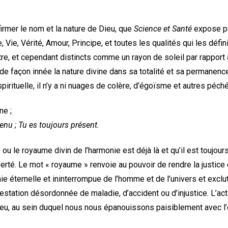
ffirmer le nom et la nature de Dieu, que
Science et Santé
expose p
 Vie, Vérité, Amour, Principe, et toutes les qualités qui les défi
re, et cependant distincts comme un rayon de soleil par rapport a
e façon innée la nature divine dans sa totalité et sa permanence
pirituelle, il n’y a ni nuages de colère, d’égoïsme et autres péch
ne ;
enu ; Tu es toujours présent.
e ou le royaume divin de l’harmonie est déjà là et qu’il est toujo
rté. Le mot « royaume » renvoie au pouvoir de rendre la justice et
ie éternelle et ininterrompue de l’homme et de l’univers et exclut 
station désordonnée de maladie, d’accident ou d’injustice. L’act
Dieu, au sein duquel nous nous épanouissons paisiblement avec l’én