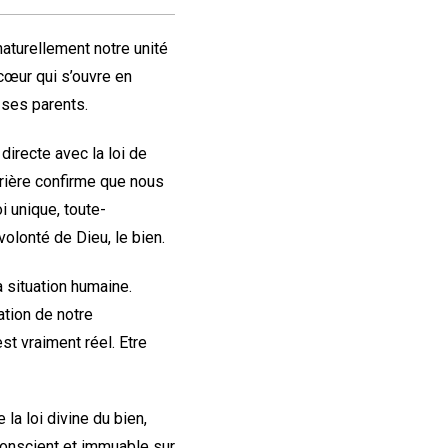
 naturellement notre unité
cœur qui s’ouvre en
 ses parents.
directe avec la loi de
prière confirme que nous
 unique, toute-
volonté de Dieu, le bien.
a situation humaine.
ation de notre
st vraiment réel. Etre
a loi divine du bien,
 conscient et immuable sur