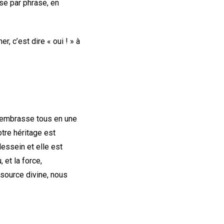
ase par phrase, en
, c’est dire « oui ! » à
 embrasse tous en une
otre héritage est
dessein et elle est
 et la force,
e source divine, nous