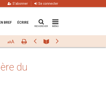
S'abonner
Se connecter
EN BREF
ÉCRIRE
RECHERCHER
MENU
A
Imprimer
Précédant
Numéro
Suivant
A
A
ière du