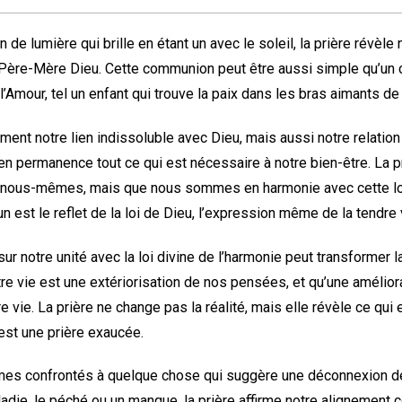
 de lumière qui brille en étant un avec le soleil, la prière révèle
 Père-Mère Dieu. Cette communion peut être aussi simple qu’un 
l’Amour, tel un enfant qui trouve la paix dans les bras aimants de
ement notre lien indissoluble avec Dieu, mais aussi notre relation 
t en permanence tout ce qui est nécessaire à notre bien-être. La 
nous-mêmes, mais que nous sommes en harmonie avec cette loi
un est le reflet de la loi de Dieu, l’expression même de la tendre 
sur notre unité avec la loi divine de l’harmonie peut transformer l
re vie est une extériorisation de nos pensées, et qu’une amélior
 vie. La prière ne change pas la réalité, mais elle révèle ce qui e
’est une prière exaucée.
es confrontés à quelque chose qui suggère une déconnexion de l
aladie, le péché ou un manque, la prière affirme notre alignement