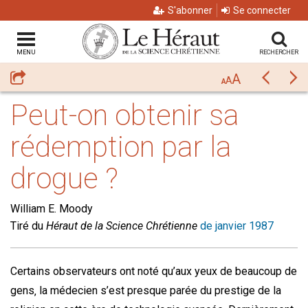
S'abonner
Se connecter
MENU
RECHERCHER
A
Partager
Précéda
Su
A
A
Peut-on obtenir sa
rédemption par la
drogue ?
William E. Moody
Tiré du
Héraut de la Science Chrétienne
de janvier 1987
Certains observateurs ont noté qu’aux yeux de beaucoup de
gens‚ la médecien s’est presque parée du prestige de la