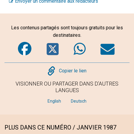
Envoyer un commentaire aux rédacteurs
Les contenus partagés sont toujours gratuits pour les
destinataires.
Facebook
Twitter
WhatsA
Em
Copy
Copier le lien
VISIONNER OU PARTAGER DANS D’AUTRES
LANGUES
English
Deutsch
PLUS DANS CE NUMÉRO / JANVIER 1987