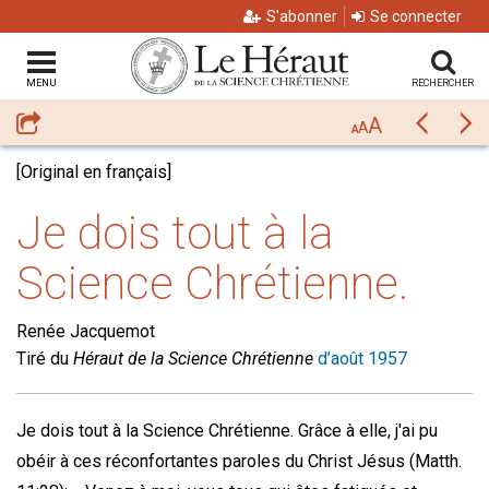
S'abonner
Se connecter
MENU
RECHERCHER
A
Partager
Précéda
Su
A
A
[Original en français]
Je dois tout à la
Science Chrétienne.
Renée Jacquemot
Tiré du
Héraut de la Science Chrétienne
d’août 1957
Je dois tout à la Science Chrétienne. Grâce à elle, j'ai pu
obéir à ces réconfortantes paroles du Christ Jésus (Matth.