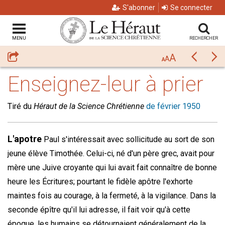
S'abonner
Se connecter
MENU
RECHERCHER
A
Partager
Précéda
Su
A
A
Enseignez-leur à prier
Tiré du
Héraut de la Science Chrétienne
de février 1950
L'apotre
Paul s'intéressait avec sollicitude au sort de son
jeune élève Timothée. Celui-ci, né d'un père grec, avait pour
mère une Juive croyante qui lui avait fait connaître de bonne
heure les Écritures; pourtant le fidèle apôtre l'exhorte
maintes fois au courage, à la fermeté, à la vigilance. Dans la
seconde épître qu'il lui adresse, il fait voir qu'à cette
époque, les humains se détournaient généralement de la