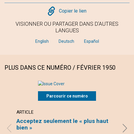
Copy
Copier le lien
VISIONNER OU PARTAGER DANS D’AUTRES
LANGUES
English
Deutsch
Español
PLUS DANS CE NUMÉRO / FÉVRIER 1950
Parcourir ce numéro
ARTICLE
ARTI
Acceptez seulement le « plus haut
L'Ob
bien »
EVELY