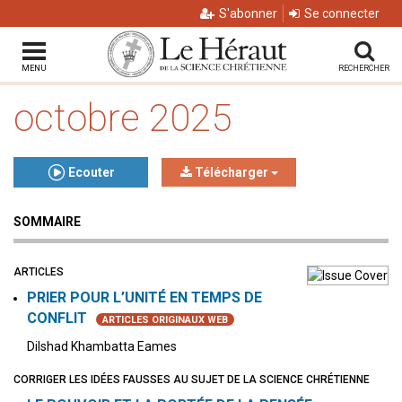
S'abonner
Se connecter
MENU
RECHERCHER
octobre 2025
Ecouter
Télécharger
SOMMAIRE
Click to play or pause the audio
Click to stop the audio
ARTICLES
PRIER POUR L’UNITÉ EN TEMPS DE
CONFLIT
ARTICLES ORIGINAUX WEB
Dilshad Khambatta Eames
CORRIGER LES IDÉES FAUSSES AU SUJET DE LA SCIENCE CHRÉTIENNE