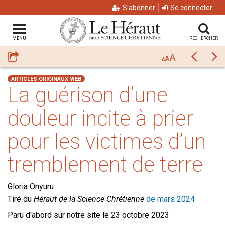
S'abonner
Se connecter
MENU
RECHERCHER
A
Partager
Précéda
Su
A
A
ARTICLES ORIGINAUX WEB
La guérison d’une
douleur incite à prier
pour les victimes d’un
tremblement de terre
Gloria Onyuru
Tiré du
Héraut de la Science Chrétienne
de mars 2024
Paru d'abord sur notre site le 23 octobre 2023