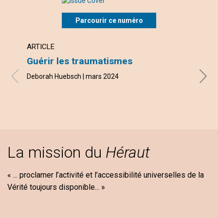
Parcourir ce numéro
ARTICLE
ARTI
Guérir les traumatismes
Dépe
suiv
Deborah Huebsch | mars 2024
Jürgen
La mission du
Héraut
« ... proclamer l’activité et l’accessibilité universelles de la
Vérité toujours disponible... »