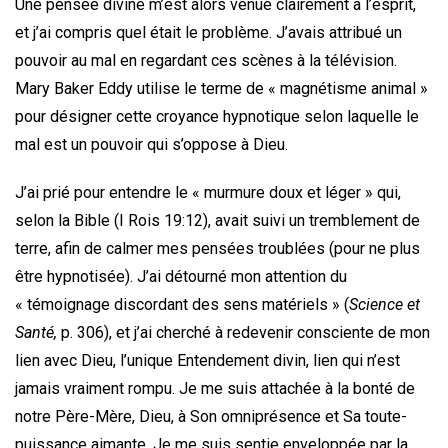
Une pensée divine m’est alors venue clairement à l’esprit,
et j’ai compris quel était le problème. J’avais attribué un
pouvoir au mal en regardant ces scènes à la télévision.
Mary Baker Eddy utilise le terme de « magnétisme animal »
pour désigner cette croyance hypnotique selon laquelle le
mal est un pouvoir qui s’oppose à Dieu.
J’ai prié pour entendre le « murmure doux et léger » qui,
selon la Bible (I Rois 19:12), avait suivi un tremblement de
terre, afin de calmer mes pensées troublées (pour ne plus
être hypnotisée). J’ai détourné mon attention du
« témoignage discordant des sens matériels » (
Science et
Santé,
p. 306), et j’ai cherché à redevenir consciente de mon
lien avec Dieu, l’unique Entendement divin, lien qui n’est
jamais vraiment rompu. Je me suis attachée à la bonté de
notre Père-Mère, Dieu, à Son omniprésence et Sa toute-
puissance aimante. Je me suis sentie enveloppée par la