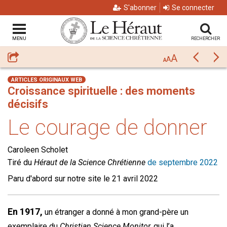
S'abonner
Se connecter
MENU
RECHERCHER
A
Partager
Précéda
Su
A
A
ARTICLES ORIGINAUX WEB
Croissance spirituelle : des moments
décisifs
Le courage de donner
Caroleen Scholet
Tiré du
Héraut de la Science Chrétienne
de septembre 2022
Paru d'abord sur notre site le 21 avril 2022
En 1917,
un étranger a donné à mon grand-père un
exemplaire du
Christian Science Monitor,
qui l’a