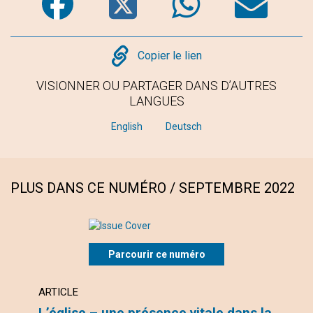
Copy
Copier le lien
VISIONNER OU PARTAGER DANS D’AUTRES
LANGUES
English
Deutsch
PLUS DANS CE NUMÉRO / SEPTEMBRE 2022
Parcourir ce numéro
ARTICLE
ARTI
L’église – une présence vitale dans la
Mary