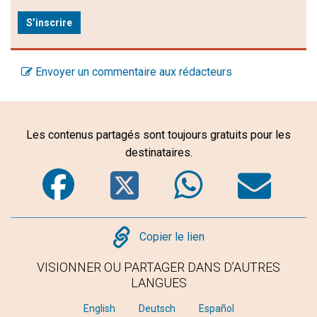
S’inscrire
Envoyer un commentaire aux rédacteurs
Les contenus partagés sont toujours gratuits pour les
destinataires.
Facebook
Twitter
WhatsA
Em
Copy
Copier le lien
VISIONNER OU PARTAGER DANS D’AUTRES
LANGUES
English
Deutsch
Español