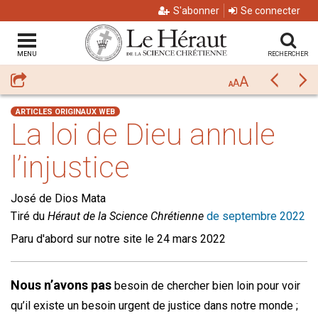
S'abonner
Se connecter
MENU
RECHERCHER
A
Partager
Précéda
Su
A
A
ARTICLES ORIGINAUX WEB
La loi de Dieu annule
l’injustice
José de Dios Mata
Tiré du
Héraut de la Science Chrétienne
de septembre 2022
Paru d'abord sur notre site le 24 mars 2022
Nous n’avons pas
besoin de chercher bien loin pour voir
qu’il existe un besoin urgent de justice dans notre monde ;