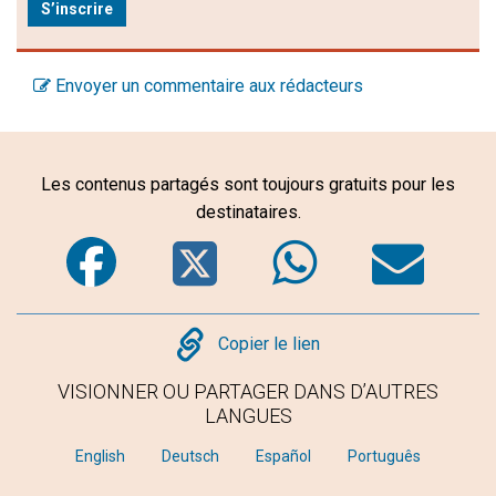
S’inscrire
Envoyer un commentaire aux rédacteurs
Les contenus partagés sont toujours gratuits pour les
destinataires.
Facebook
Twitter
WhatsA
Em
Copy
Copier le lien
VISIONNER OU PARTAGER DANS D’AUTRES
LANGUES
English
Deutsch
Español
Português