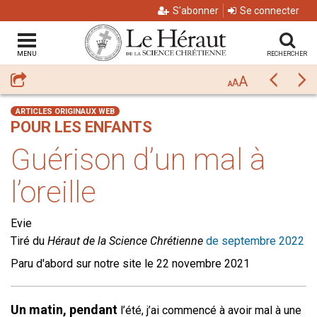
S'abonner
Se connecter
MENU
RECHERCHER
A
Partager
Précéda
Su
A
A
ARTICLES ORIGINAUX WEB
POUR LES ENFANTS
Guérison d’un mal à
l’oreille
Evie
Tiré du
Héraut de la Science Chrétienne
de septembre 2022
Paru d'abord sur notre site le 22 novembre 2021
Un matin, pendant
l’été, j’ai commencé à avoir mal à une