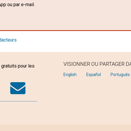
pp ou par e-mail.
dacteurs
VISIONNER OU PARTAGER D
gratuits pour les
k
tter
WhatsApp
Email
English
Español
Português
n