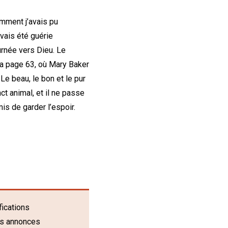
mment j’avais pu
avais été guérie
urnée vers Dieu. Le
la page 63, où Mary Baker
 Le beau, le bon et le pur
t animal, et il ne passe
mis de garder l’espoir.
fications
es annonces