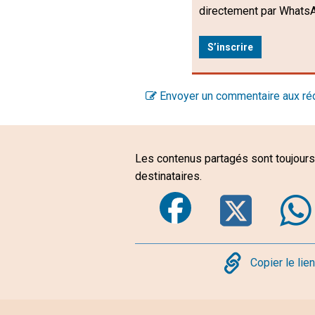
directement par WhatsA
S’inscrire
Envoyer un commentaire aux ré
Les contenus partagés sont toujours 
destinataires.
Faceboo
Twi
Copy
Copier le lie