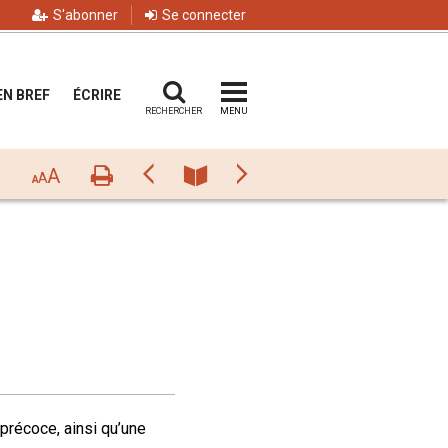
S'abonner
Se connecter
EN BREF
ÉCRIRE
RECHERCHER
MENU
A
Imprimer
Précédant
Numéro
Suivant
A
A
précoce, ainsi qu’une