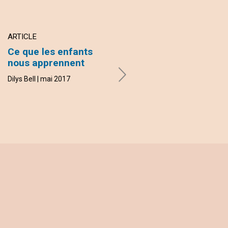
ARTICLE
ARTICLE
Ce que les enfants
Les enfants, idées de
nous apprennent
Dieu
Dilys Bell | mai 2017
Angèle Zeh Edimengo | mai
2017