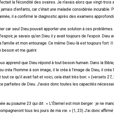
ectait la fécondité des ovaires. Je n’avais alors que vingt-trois a
 jamais d’enfants, car c’était une maladie considérée incurable. Pou
nnée, il a confirmé le diagnostic après des examens approfondi
prier car seul Dieu pouvait apporter une solution à ces problème
 d’espoir, je savais qu’en Dieu il y avait toujours de l’espoir. Dieu
 famille et mon entourage. Ce même Dieu-là est toujours fort. Il
on besoin et me guérir.
us apprend que Dieu répond à tout besoin humain. Dans la Bible,
Dieu créa l’homme à son image, il le créa à l’image de Dieu, il cré
it tout ce qu’il avait fait et voici, cela était très bon. » (versets 27,
ce parfaites de Dieu. J’avais donc toutes les capacités nécessai
e au psaume 23 qui dit : « L’Éternel est mon berger : je ne manquer
ompagneront tous les jours de ma vie. » (1, 23) J’ai donc affirmé