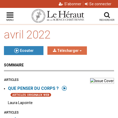
S'abonner
Se connecter
MENU
RECHERCHER
avril 2022
Ecouter
Télécharger
SOMMAIRE
Click to play or pause the audio
Click to stop the audio
ARTICLES
QUE PENSER DU CORPS ?
ARTICLES ORIGINAUX WEB
Laura Lapointe
ARTICLES