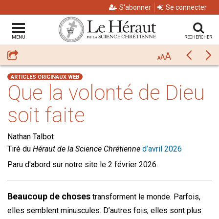
S'abonner
Se connecter
MENU
RECHERCHER
A
Partager
Précéda
Su
A
A
ARTICLES ORIGINAUX WEB
Que la volonté de Dieu
soit faite
Nathan Talbot
Tiré du
Héraut de la Science Chrétienne
d’avril 2026
Paru d'abord sur notre site le 2 février 2026.
Beaucoup de choses
transforment le monde. Parfois,
elles semblent minuscules. D’autres fois, elles sont plus