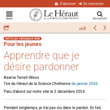
S'abonner
Se connecter
MENU
RECHERCHER
A
Partager
Précéda
Su
A
A
ARTICLES ORIGINAUX WEB
Pour les jeunes
Apprendre que je
désire pardonner
Azarria Terrell-Wess
Tiré du
Héraut de la Science Chrétienne
de janvier 2026
Paru d'abord sur notre site le 2 décembre 2024.
Pendant longtemps, je n’ai pas cru dans le pardon. En fait,