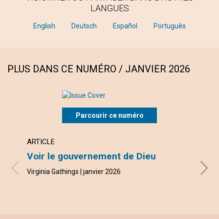
LANGUES
English
Deutsch
Español
Português
PLUS DANS CE NUMÉRO / JANVIER 2026
Parcourir ce numéro
ARTICLE
ARTI
Voir le gouvernement de Dieu
La g
tran
Virginia Gathings | janvier 2026
Whit L