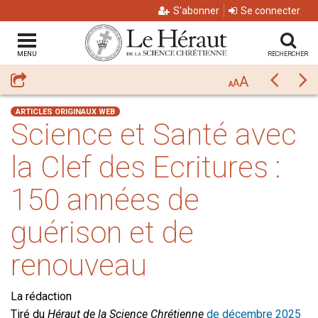
S'abonner
Se connecter
MENU
RECHERCHER
A
Partager
Précéda
Su
A
A
ARTICLES ORIGINAUX WEB
Science et Santé avec
la Clef des Ecritures :
150 années de
guérison et de
renouveau
La rédaction
Tiré du
Héraut de la Science Chrétienne
de décembre 2025