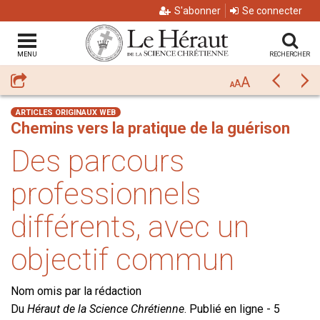
S'abonner
Se connecter
MENU
RECHERCHER
A
Partager
Précéda
Su
A
A
ARTICLES ORIGINAUX WEB
Chemins vers la pratique de la guérison
Des parcours
professionnels
différents, avec un
objectif commun
Nom omis par la rédaction
Du
Héraut de la Science Chrétienne
. Publié en ligne - 5