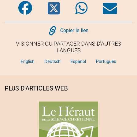
Facebook
Twitter
WhatsA
Em
Copy
Copier le lien
VISIONNER OU PARTAGER DANS D’AUTRES
LANGUES
English
Deutsch
Español
Português
PLUS D’ARTICLES WEB